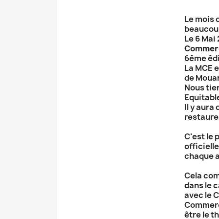
Le mois 
beaucoup
Le 6 Mai 
Commerc
6ème édi
La MCE e
de Moua
Nous tie
Equitabl
Il y aura
restaurer
C'est le 
officiel
chaque 
Cela co
dans le 
avec le 
Commerce
être le t