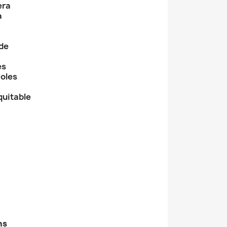
era
a
 de
es
coles
quitable
ns