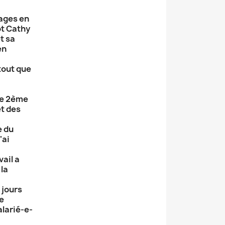
yages en
ôt Cathy
t sa
en
tout que
 le 2ème
et des
e du
'ai
vail a
la
 jours
de
alarié-e-