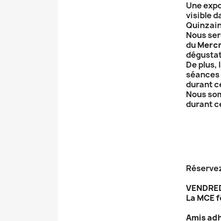
Une expo
visible 
Quinzain
Nous ser
du
Mercr
dégustati
De plus, l
séances 
durant c
Nous som
durant c
Réservez
VENDREDI
La MCE f
Amis adh