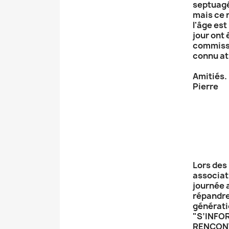
septuagé
mais ce n
l'âge est
jour ont
commissa
connu at
Amitiés.
Pierre
Lors des
associati
journée 
répandre
générati
"S’INFO
RENCONTR