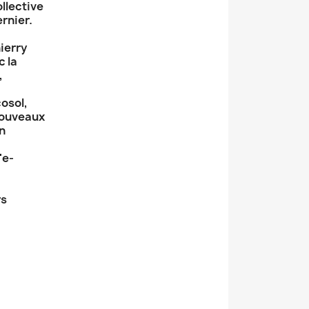
ollective
rnier.
ierry
c la
,
osol,
nouveaux
n
'e-
rs