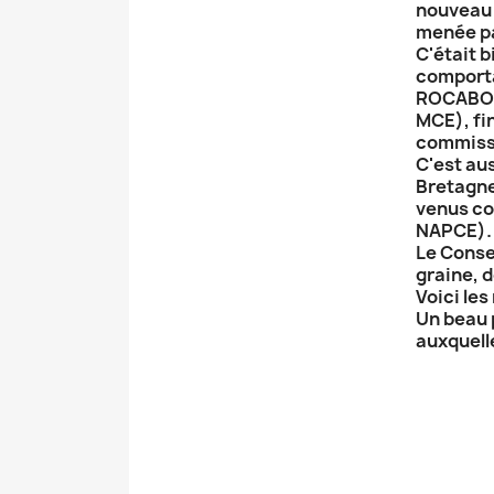
nouveau p
menée par
C'était 
comporta
ROCABOY)
MCE), fi
commissa
C'est au
Bretagne
venus co
NAPCE).
Le Conse
graine, d
Voici les
Un beau p
auxquell