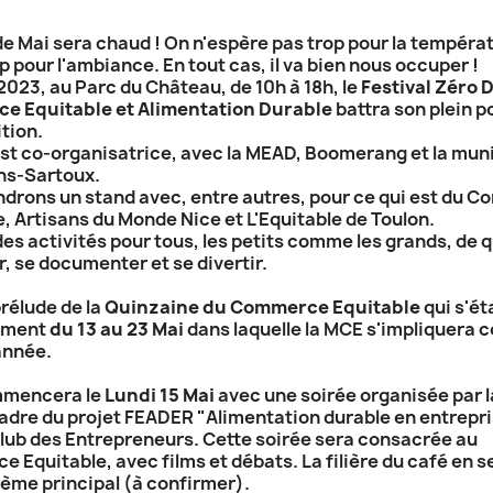
de Mai sera chaud ! On n'espère pas trop pour la tempéra
 pour l'ambiance. En tout cas, il va bien nous occuper !
2023, au Parc du Château, de 10h à 18h, le
Festival Zéro 
e Equitable et Alimentation Durable
battra son plein p
tion.
st co-organisatrice, avec la MEAD, Boomerang et la muni
ns-Sartoux.
ndrons un stand avec, entre autres, pour ce qui est du 
e, Artisans du Monde Nice et L'Equitable de Toulon.
 des activités pour tous, les petits comme les grands, de 
, se documenter et se divertir.
prélude de la
Quinzaine du Commerce Equitable
qui s'ét
lement
du 13 au 23 Mai
dans laquelle la MCE s'impliquera
année.
mmencera le
Lundi 15 Mai
avec une soirée organisée par 
cadre du projet FEADER "Alimentation durable en entrepri
Club des Entrepreneurs. Cette soirée sera consacrée au
 Equitable, avec films et débats. La filière du café en s
hème principal (à confirmer).