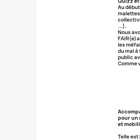
Quizz et
Au début
malettes
collectiv
...).
Nous avo
FAIR(e)a
les méfa
du mal à
public av
Comme vo
Accompa
pour un 
et mobil
Telle es