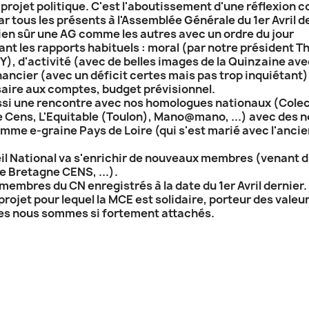
rojet politique. C'est l'aboutissement d'une réflexion c
 tous les présents à l'Assemblée Générale du 1er Avril de
bien sûr une AG comme les autres avec un ordre du jour
nt les rapports habituels : moral (par notre président Th
, d'activité (avec de belles images de la Quinzaine ave
nancier (avec un déficit certes mais pas trop inquiétant)
ire aux comptes, budget prévisionnel.
ssi une rencontre avec nos homologues nationaux (Colec
 Cens, L'Equitable (Toulon), Mano@mano, ...) avec des 
mme e-graine Pays de Loire (qui s'est marié avec l'ancie
il National va s'enrichir de nouveaux membres (venant d
e Bretagne CENS, ...).
 membres du CN enregistrés à la date du 1er Avril dernier.
rojet pour lequel la MCE est solidaire, porteur des valeu
es nous sommes si fortement attachés.