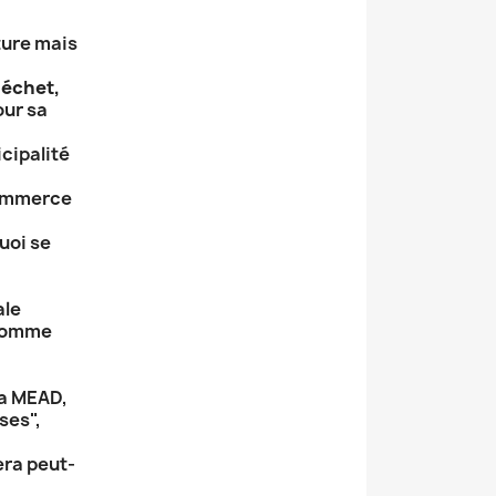
ture mais
Déchet,
our sa
cipalité
Commerce
quoi se
ale
 comme
la MEAD,
ses",
era peut-