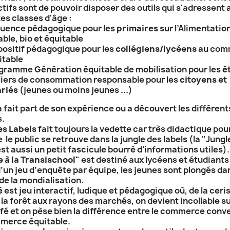
tifs sont de pouvoir disposer des outils qui s'adressent 
es classes d'âge :
uence pédagogique pour les
primaires
sur l’Alimentatio
ble, bio et équitable
positif pédagogique pour les
collégiens/lycéens
au com
itable
gramme Génération équitable de mobilisation pour les
é
liers de consommation responsable pour les
citoyens et
ariés
(jeunes ou moins jeunes ...)
 fait part de son expérience ou a découvert les différent
s.
es Labels
fait toujours la vedette car très didactique pour
 le public se retrouve dans la jungle des labels (la "Jungl
st aussi un petit fascicule bourré d'informations utiles).
 à la Transischool
" est destiné aux lycéens et étudiants 
’un jeu d’enquête par équipe, les jeunes sont plongés da
de la mondialisation.
é
est jeu interactif, ludique et pédagogique où, de la ceri
 la forêt aux rayons des marchés, on devient incollable su
café et on pèse bien la différence entre le commerce conv
mmerce équitable.