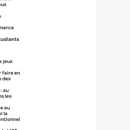
aux
n
merce
tudiants
s jeux
 faire en
e des
: au
ns les
se au
r la
entionnel