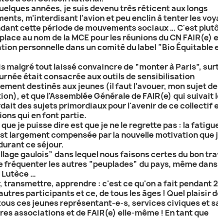
uelques années, je suis devenu très réticent aux longs
ents, m'interdisant l'avion et peu enclin à tenter les vo
ndant cette période de mouvements sociaux … C'est plut
éplace au nom de la MCE pour les réunions du CN FAIR(e) e
ation personnelle dans un comité du label “Bio Équitable 
is malgré tout laissé convaincre de “monter à Paris”, sur
ournée était consacrée aux outils de sensibilisation
ement destinés aux jeunes (il faut l'avouer, mon sujet de
ion), et que l'Assemblée Générale de FAIR(e) qui suivait
dait des sujets primordiaux pour l'avenir de ce collectif 
ons qui en font partie.
que je puisse dire est que je ne le regrette pas : la fatigu
st largement compensée par la nouvelle motivation que j
durant ce séjour.
llage gaulois” dans lequel nous faisons certes du bon tra
e fréquenter les autres “peuplades” du pays, même dans 
e Lutèce …
 transmettre, apprendre : c'est ce qu'on a fait pendant 2
autres participants et ce, de tous les âges ! Quel plaisir 
tous ces jeunes représentant-e-s, services civiques et s
tres associations et de FAIR(e) elle-même ! En tant que