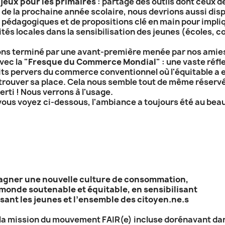
 jeux pour les primaires
: partage des outils dont ceux d
 de la prochaine année scolaire, nous devrions aussi dis
 pédagogiques et de propositions clé en main pour impliq
ités locales dans la sensibilisation des jeunes (écoles, c
ns terminé par une avant-première menée par nos amie
vec la "
Fresque du Commerce Mondial
" : une vaste réfl
its pervers du commerce conventionnel où l'équitable a 
 trouver sa place. Cela nous semble tout de même réservé
erti ! Nous verrons à l'usage.
us voyez ci-dessous, l'ambiance a toujours été au beau 
gner une nouvelle culture de consommation,
monde soutenable et équitable, en sensibilisant
isant les jeunes et l’ensemble des citoyen.ne.s
t la mission du mouvement FAIR(e) incluse dorénavant da