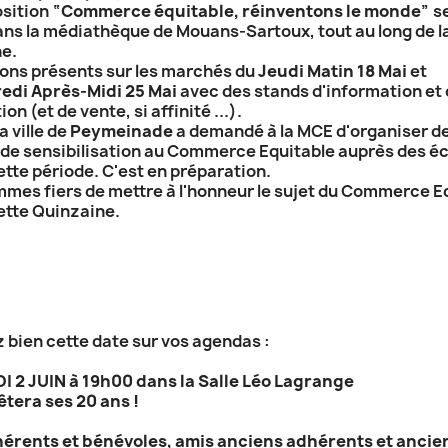
sition “
Commerce équitable, réinventons le monde
” s
dans la médiathèque de Mouans-Sartoux, tout au long de l
e.
ons présents sur les marchés du
Jeudi Matin 18 Mai
et
edi Après-Midi 25 Mai
avec des stands d'information et
on (et de vente, si affinité ...).
a ville de
Peymeinade
a demandé à la MCE d'organiser d
de sensibilisation au Commerce Equitable auprès des é
ette période. C'est en préparation.
mes fiers de mettre à l'honneur le sujet du Commerce E
ette Quinzaine.
 bien cette date sur vos agendas :
 2 JUIN à 19h00 dans la Salle Léo Lagrange
êtera ses 20 ans !
érents et bénévoles, amis anciens adhérents et ancie