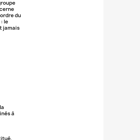
 groupe
ncerne
'ordre du
: le
t jamais
la
inés à
itué.