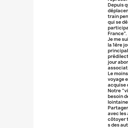
Depuis q
déplacem
train pe
qui se d
particip
France”.
Je me su
la 1ère j
principal
prédilect
jour abor
associati
Le moins 
voyage e
acquise 
Notre “vi
besoin d
lointain
Partager,
avec les 
côtoyer 
s des au