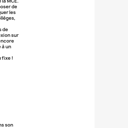
e la MCE.
poser de
uer les
ollèges,
s de
exion sur
encore
 à un
fixe !
ns son