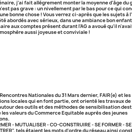
naire, j'ai fait allégrement monter la moyenne d'âge du
'est pas grave : un nivellement par le bas pour ce qui co
 une bonne chose ! Vous verrez ci-après que les sujets à l
 été abordés avec sérieux, dans une ambiance bon enfant 
ire aux comptes présent durant l'AG a avoué qu'il n'avai
mosphère aussi joyeuse et conviviale !
 Rencontres Nationales du 31 Mars dernier, FAIR(e) et les
ons locales qui en font partie, ont orienté les travaux de 
autour des outils et des méthodes de sensibilisation dest
 les valeurs du Commerce Equitable auprès des jeunes
ons.
RMER - MUTUALISER - CO-CONSTRUIRE - SE FORMER - SE
ER", tels étaient les mots d'ordre du réseau ainsi const