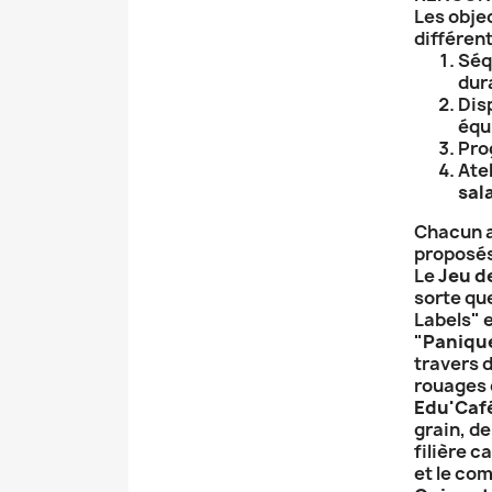
Les objec
différent
Séq
dura
Dis
équ
Pro
Ate
sal
Chacun a
proposé
Le
Jeu d
sorte que
Labels" e
"
Panique
travers d
rouages 
Edu'Caf
grain, de
filière 
et le co