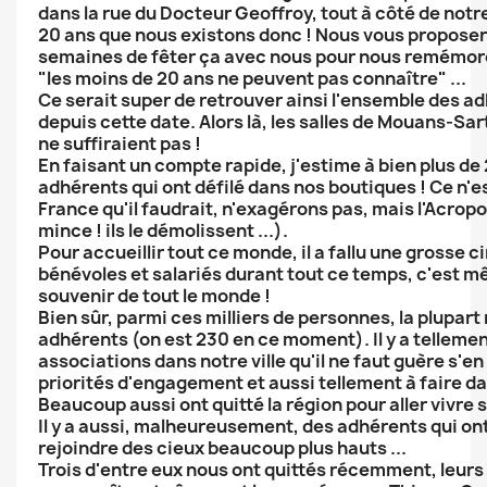
dans la rue du Docteur Geoffroy, tout à côté de notr
20 ans que nous existons donc ! Nous vous propose
semaines de fêter ça avec nous pour nous remémore
"les moins de 20 ans ne peuvent pas connaître" ...
Ce serait super de retrouver ainsi l'ensemble des a
depuis cette date. Alors là, les salles de Mouans-Sa
ne suffiraient pas !
En faisant un compte rapide, j'estime à bien plus d
adhérents qui ont défilé dans nos boutiques ! Ce n'es
France qu'il faudrait, n'exagérons pas, mais l'Acropo
mince ! ils le démolissent ...).
Pour accueillir tout ce monde, il a fallu une grosse 
bénévoles et salariés durant tout ce temps, c'est mê
souvenir de tout le monde !
Bien sûr, parmi ces milliers de personnes, la plupart
adhérents (on est 230 en ce moment). Il y a tellemen
associations dans notre ville qu'il ne faut guère s'e
priorités d'engagement et aussi tellement à faire d
Beaucoup aussi ont quitté la région pour aller vivre 
Il y a aussi, malheureusement, des adhérents qui on
rejoindre des cieux beaucoup plus hauts ...
Trois d'entre eux nous ont quittés récemment, leurs 