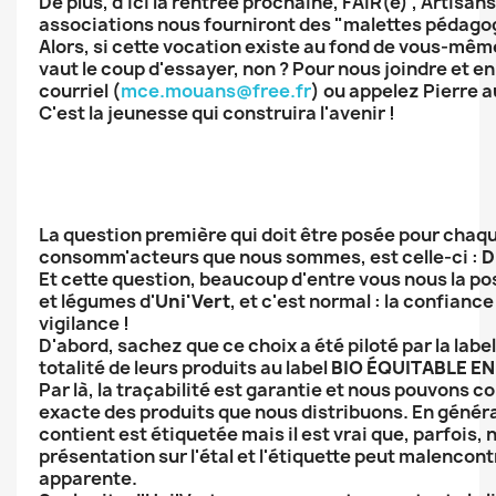
De plus, d'ici la rentrée prochaine, FAIR(e) , Artisa
associations nous fourniront des "malettes pédago
Alors, si cette vocation existe au fond de vous-même
vaut le coup d'essayer, non ? Pour nous joindre et en 
courriel (
mce.mouans@free.fr
) ou appelez Pierre 
C'est la jeunesse qui construira l'avenir !
La question première qui doit être posée pour chaqu
consomm'acteurs que nous sommes, est celle-ci :
D
Et cette question, beaucoup d'entre vous nous la po
et légumes d'
Uni'Vert
, et c'est normal : la confiance
vigilance !
D'abord, sachez que ce choix a été piloté par la labe
totalité de leurs produits au label
BIO ÉQUITABLE E
Par là, la traçabilité est garantie et nous pouvons co
exacte des produits que nous distribuons. En général
contient est étiquetée mais il est vrai que, parfois,
présentation sur l'étal et l'étiquette peut malencon
apparente.