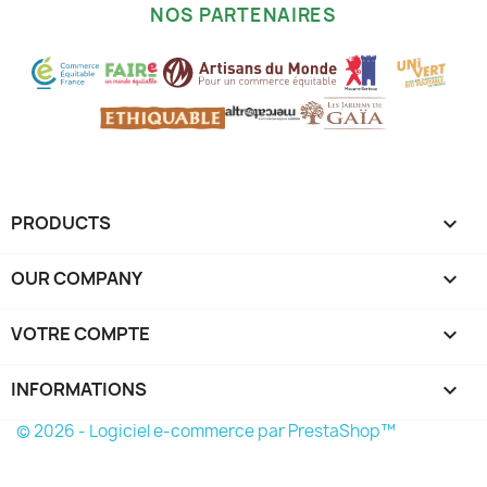
NOS PARTENAIRES
PRODUCTS

OUR COMPANY

VOTRE COMPTE

INFORMATIONS
keyboard_arrow_down
© 2026 - Logiciel e-commerce par PrestaShop™