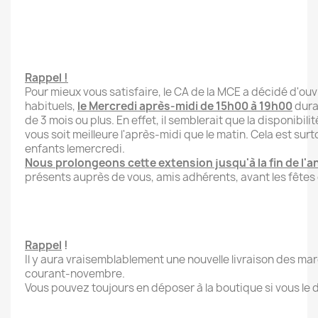
Rappel !
Pour mieux vous satisfaire, le CA de la MCE a décidé d'ouv
habituels,
le
Mercredi
après-midi de 15h00 à 19h00
dura
de 3 mois ou plus. En effet, il semblerait que la disponibi
vous soit meilleure l'après-midi que le matin. Cela est surt
enfants le
mercredi
.
Nous prolongeons cette extension jusqu'à la fin de l'
présents auprès de vous, amis adhérents, avant les fêtes 
Rappel
!
Il y aura vraisemblablement une nouvelle livraison des ma
courant-novembre.
Vous pouvez toujours en déposer à la boutique si vous le 