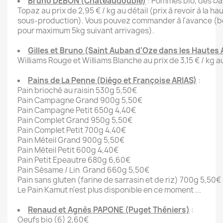
Bruno DEBON (Chateaudouble)
: Pommes bio, des Dal
Topaz au prix de 2,95 € / kg au détail (prix à revoir à la 
sous-production). Vous pouvez commander à l'avance (bo
pour maximum 5kg suivant arrivages).
Gilles et Bruno (Saint Auban d'Oze dans les Hautes 
Williams Rouge et Williams Blanche au prix de 3,15 € / kg au
Pains de La Penne (Diégo et Françoise ARIAS)
:
Pain brioché au raisin 530g 5,50€
Pain Campagne Grand 900g 5,50€
Pain Campagne Petit 650g 4,40€
Pain Complet Grand 950g 5,50€
Pain Complet Petit 700g 4,40€
Pain Méteil Grand 900g 5,50€
Pain Méteil Petit 600g 4,40€
Pain Petit Epeautre 680g 6,60€
Pain Sésame / Lin Grand 660g 5,50€
Pain sans gluten (farine de sarrasin et de riz) 700g 5,50€
Le Pain Kamut n'est plus disponible en ce moment ...
Renaud et Agnès PAPONE (Puget Théniers)
:
Oeufs bio (6) 2,60€