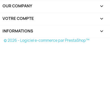
OUR COMPANY

VOTRE COMPTE

INFORMATIONS
keyboard_arrow_down
© 2026 - Logiciel e-commerce par PrestaShop™