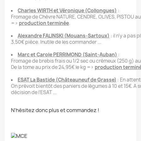
Charles WIRTH et Véronique (Collongues)
:
Fromage de Chèvre NATURE, CENDRE, OLIVES, PISTOU au 
=>
production terminée
.
Alexandre FALINSKI (Mouans-Sartoux)
: il n'y a pas p
3,50€ pièce. Inutile de les commander ...
Marc et Carole PERRIMOND (Saint-Auban)
:
Fromage de brebis frais ou 1/2 sec ou crémeux (250 g) au
De la tome au prix de 24,95€ le kg =>
production termin
ESAT La Bastide (Châteauneuf de Grasse)
: En attente
On prévoit bientôt des paniers de légumes à 10 et 15€. A s
décision de l'ESAT ...
N'hésitez donc plus et commandez !