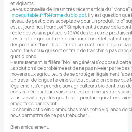
et vigilants.
Je vous conseille de lire un très récent article du "Monde" 
:
mcequitable.fr/Réforme du bio.pdf
. Il y est question que
niveau de pesticides acceptable pour un produit "bio" sup
est
aujourd'hui
. Pourquoi ? Simplement à cause de la cont
réelle des voisins pollueurs (94% des terres ne produisent
Il est certain que cette réforme aurait un effet catastrophi
des produits "bio" : les détracteurs n'attendent que cela 
parmi tous ceux qui sont en train de franchir le pas dans
quotidienne.
Heureusement, la filière "bio" en général s'oppose à cette 
La solution à ce problème est de ne pas niveler par le bas
moyens aux agriculteurs de se protéger légalement face à 
Un travail de longue haleine surtout quand on pense que
légalement s'en prendre aux agriculteurs bio dont plus de 
contaminée par leurs voisins : c'est comme si votre voisin
vous faisait payer les gouttes de peinture qui atterriraient
emportées par le vent !
Le chemin est plein d'embûches mais notre vigilance de
nous permettra de ne pas trébucher ...
Bien amicalement.