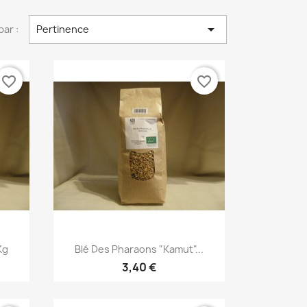

par :
Pertinence
favorite_border
favorite_border
Aperçu rapide

Kg
Blé Des Pharaons "kamut"...
3,40 €