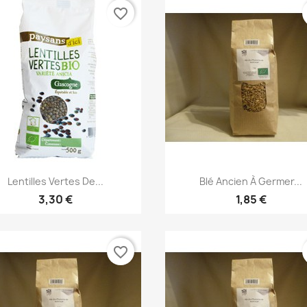
favorite_border
Aperçu rapide
Aperçu rapide


Lentilles Vertes De...
Blé Ancien À Germer...
3,30 €
1,85 €
favorite_border