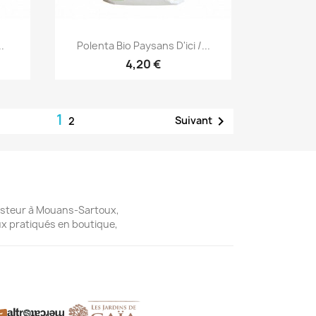
Aperçu rapide

.
Polenta Bio Paysans D'ici /...
4,20 €
1

Suivant
2
 Pasteur à Mouans-Sartoux,
ux pratiqués en boutique,