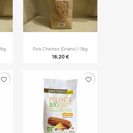
Aperçu rapide

1kg
Pois Chiches (grains) / 5kg
18,20 €
favorite_border
favorite_border