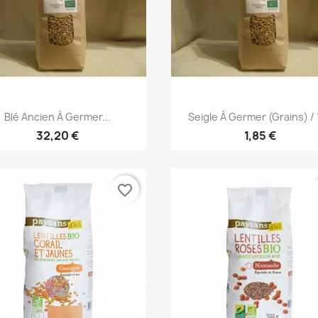
Aperçu rapide
Aperçu rapide


Blé Ancien À Germer...
Seigle À Germer (grains) / 
32,20 €
1,85 €
favorite_border