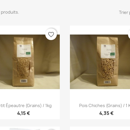
14 produits.
Trier 
favorite_border
Aperçu rapide
Aperçu rapide


tit Épeautre (grains) / 1kg
Pois Chiches (grains) / 1 
4,15 €
4,35 €